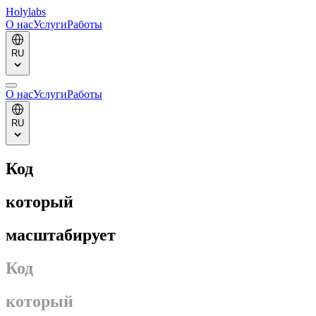
Holylabs
О нас
Услуги
Работы
RU
О нас
Услуги
Работы
RU
Код
который
масштабирует
Код
который